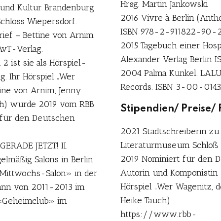
Hrsg. Martin Jankowski
 und Kultur Brandenburg
2016 Vivre à Berlin (Anthol
Schloss Wiepersdorf.
ISBN 978-2-911822-90-
ief – Bettine von Arnim
2015 Tagebuch einer Hospi
AvT-Verlag.
Alexander Verlag Berlin 
 ist sie als Hörspiel-
2004 Palma Kunkel. LALU
. Ihr Hörspiel „Wer
Records. ISBN 3-00-014
ine von Arnim, Jenny
ch) wurde 2019 vom RBB
Stipendien/ Preise/
t für den Deutschen
2021 Stadtschreiberin zu
Literaturmuseum Schloß
GERADE JETZT! II.
2019 Nominiert für den D
gelmäßig Salons in Berlin
Autorin und Komponistin
-Mittwochs-Salon» in der
Hörspiel „Wer Wagenitz, d
ann von 2011-2013 im
Heike Tauch)
 «Geheimclub» im
https://www.rbb-