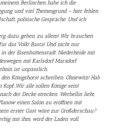
 meinem Berlinchen habe ich die
gung und viel Themesgrund – hier fehlen
lschaft, politische Gespräche. Und ich
erg dazu geben, zu allem! Wir brauchen
ür das Volk! Basta! Und nicht nur
 in der Eisenhüttenstadt. Niederheide mit
 deswegen mit Karlsdorf Marxdorf
ehnin ist unpässlich.
n den Königshorst schreiben. Ohnewitz! Hab
 Kopf…Wir alle sollen Könige sein!
ch der Decke strecken. Werbellin liebt,
Planow einen Salon zu eröffnen mit
mein erster Gast wäre zur Großderschau?
erbig mit ihm, wird der Laden voll.