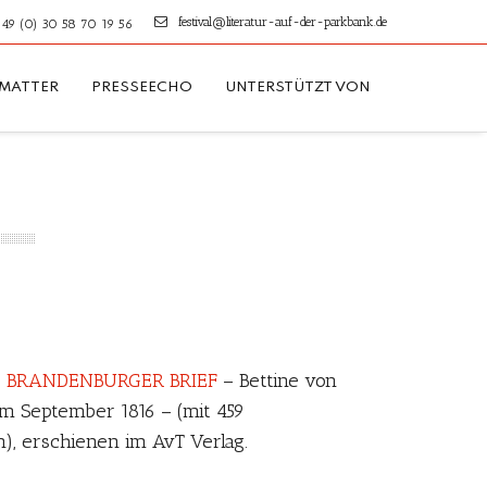
festival@literatur-auf-der-parkbank.de
49 (0) 30 58 70 19 56
TMATTER
PRESSEECHO
UNTERSTÜTZT VON
s
BRANDENBURGER BRIEF
– Bettine von
m September 1816 – (mit 459
, erschienen im AvT Verlag.