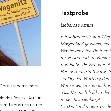
Textprobe
Lieberose Arnim,
ich schreibe dir aus Wie
Morgenland geweckt, noch
Wochowsee ich Dich nicht
im Verlorenort im Finste
und Eiche. Die Sehnsucht
Herzdorf eine Schwarze P
schlägt. Ich Warthe jeden 
Wanse wir uns endlich wi
n, Geräuschemacherin
dass Du mich bald in den
ole des Beaux-Arts in
in der Brandenburg!
 zum Literaturstudium
(…) Das Landin dem wir l