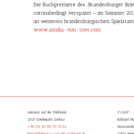
Die Buchpremiere des „Brandenburger Brief
coronabedingt verspätet – im Sommer 20
an weiteren brandenburgischen Spielstätte
www.annika-von-trier.com
Literatur auf der Parkbank
V.i.S.d.P.
2021 Goethepark Cottbus
Eckhard H
+49 (0) 30 58 70 19 56
Stromstra
festival@literatur-auf-der-parkbank.de
10551 Berli