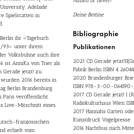
Nauen or never!
niversity, Adelaide
Deine Bettine
re Spielstätten in
d.
Bibliographie
 Berlin ihr «Tagebuch
92/93» unter ihrem
Publikationen
er Volksbühne auch ihre
2021 CD Gerade jetzt!II(G
6 ist AnniKa von Trier als
Fabrik Berlin ISBN 4 2604
 Gerade jetzt! zu
2020 Brandenburger Brief
e wurden 2016 bereits in
ISBN 978-3-00-064590
lag Berlin Brandenburg
2017 CD Gerade jetzt! I 
i Paris veröffentlicht.
Radiokulturhaus Wien ISB
ls Live-Mitschnitt eines
2017 Hannahs Garten oder 
Kunstdruck Vogelpresse
utsch-französischen
2016 Nachtbus nach Mitte 
nd erhielt vom