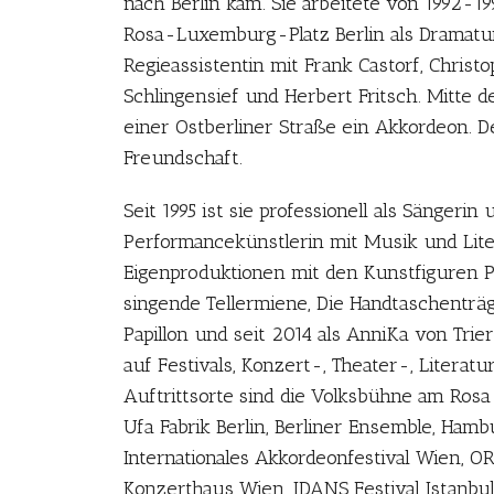
nach Berlin kam. Sie arbeitete von 1992-
Rosa-Luxemburg-Platz Berlin als Dramatu
Regieassistentin mit Frank Castorf, Christ
Schlingensief und Herbert Fritsch. Mitte d
einer Ostberliner Straße ein Akkordeon. 
Freundschaft.
Seit 1995 ist sie professionell als Sängerin 
Performancekünstlerin mit Musik und Lite
Eigenproduktionen mit den Kunstfiguren P
singende Tellermiene, Die Handtaschenträ
Papillon und seit 2014 als AnniKa von Trie
auf Festivals, Konzert-, Theater-, Literat
Auftrittsorte sind die Volksbühne am Ros
Ufa Fabrik Berlin, Berliner Ensemble, Ham
Internationales Akkordeonfestival Wien, O
Konzerthaus Wien, IDANS Festival Istanb