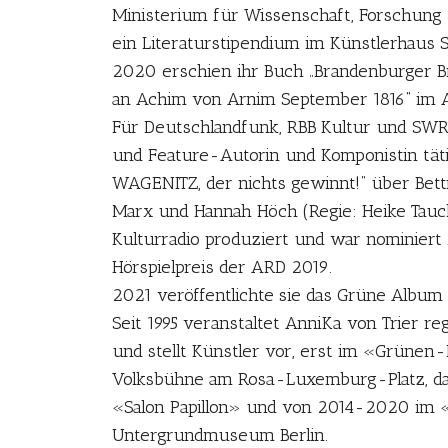
Ministerium für Wissenschaft, Forschung
ein Literaturstipendium im Künstlerhaus 
2020 erschien ihr Buch „Brandenburger Br
an Achim von Arnim September 1816“ im 
Für Deutschlandfunk, RBB Kultur und SWR 2
und Feature-Autorin und Komponistin tätig
WAGENITZ, der nichts gewinnt!“ über Bett
Marx und Hannah Höch (Regie: Heike Tau
Kulturradio produziert und war nominier
Hörspielpreis der ARD 2019.
2021 veröffentlichte sie das Grüne Album 
Seit 1995 veranstaltet AnniKa von Trier re
und stellt Künstler vor, erst im «Grünen
Volksbühne am Rosa-Luxemburg-Platz, d
«Salon Papillon» und von 2014-2020 im
Untergrundmuseum Berlin.