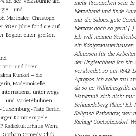
1994 an der Volksbühne am
mehr Presenchen sein. In
rgie- und
Netzeband und finde Anre
oph Marthaler, Christoph
mir die Salons, gute Gesel
er 90er Jahre fand sie auf
Netzow doch so gern! (…)
Der Beginn einer großen
Ich will meinen Senftenb
ein Königswusterhausen f
Allmosen für die Arbeiter
und
der Ungleichheit! Ich bin
ratur und ihren
verabredet, so um 1842. L
alma Kunkel – die
Apropos, ich sollte mal a
gerin, Mademoiselle
da so ne Wilhelmsgrille im
r international unterwegs
Mankmuß sich nicht nur na
ur- und Varietébühnen.
Schmiedeberg Pläne! Ich 
a-Luxemburg-Platz Berlin,
Sallgast! Rathenow, wer 
burger Kammerspiele,
Richtig! Goetschendorf. W
RF Radiokulturhaus Wien,
ul, Gotham Comedy Club