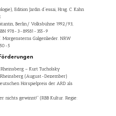
ogie), Edition Jardin d`essai, Hrsg. C. Kahn
2
tantin, Berlin/ Volksbühne 1992/93,
ISBN 978-3-89581-355-9
. Morgensterns Galgenlieder. NRW
350-5
 Förderungen
 Rheinsberg – Kurt Tucholsky
 Rheinsberg (August-Dezember)
eutschen Hörspielpreis der ARD als
er nichts gewinnt!“ (RBB Kultur. Regie: