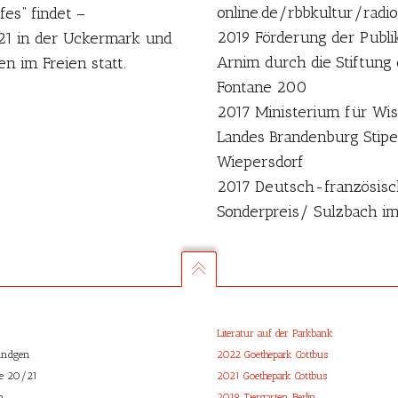
online.de/rbbkultur/ra
es“ findet –
2019 Förderung der Publik
21 in der Uckermark und
Arnim durch die Stiftung
n im Freien statt.
Fontane 200
2017 Ministerium für Wis
Landes Brandenburg Stip
Wiepersdorf
2017 Deutsch-französisch
Sonderpreis/ Sulzbach im
Literatur auf der Parkbank
ündgen
2022 Goethepark Cottbus
ße 20/21
2021 Goethepark Cottbus
n
2019 Tiergarten Berlin