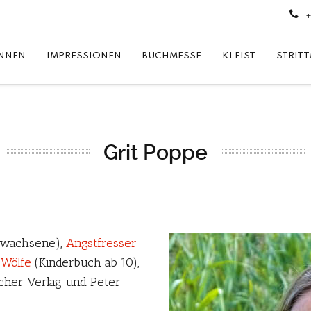
+
NNEN
IMPRESSIONEN
BUCHMESSE
KLEIST
STRIT
Grit Poppe
rwachsene),
Angstfresser
 Wölfe
(Kinderbuch ab 10),
scher Verlag und Peter