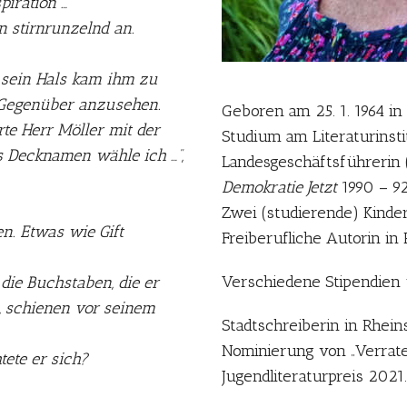
iration …“
n stirnrunzelnd an.
 sein Hals kam ihm zu
n Gegenüber anzusehen.
Geboren am 25. 1. 1964 in
ärte Herr Möller mit der
Studium am Literaturinsti
s Decknamen wähle ich …“,
Landesgeschäftsführerin 
Demokratie Jetzt
1990 – 92
Zwei (studierende) Kinder
n. Etwas wie Gift
Freiberufliche Autorin in
Verschiedene Stipendien u
die Buchstaben, die er
, schienen vor seinem
Stadtschreiberin in Rhein
Nominierung von „Verrat
tete er sich?
Jugendliteraturpreis 2021.