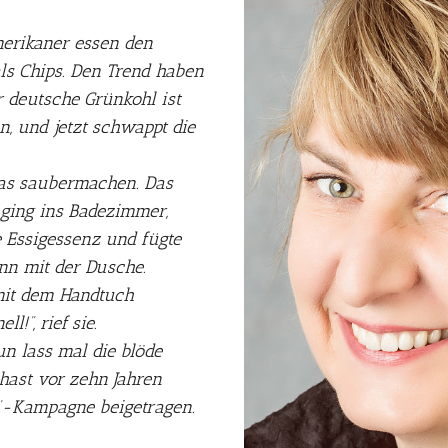
merikaner essen den
 als Chips. Den Trend haben
r deutsche Grünkohl ist
, und jetzt schwappt die
was saubermachen. Das
 ging ins Badezimmer,
e Essigessenz und fügte
nn mit der Dusche.
 mit dem Handtuch
l!“, rief sie.
n lass mal die blöde
 hast vor zehn Jahren
t‘-Kampagne beigetragen.