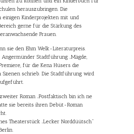
führen zu können und ein Kinderbuch für
hulen herauszubringen. Die
an einigen Kinderprojekten mit und
Bereich gerne für die Stärkung des
heranwachsende Frauen.
n sie den Ehm Welk-Literaturpreis.
ie Angermünder Stadtführung „Mägde,
Premiere, für die Kena Hüsers die
n Szenen schrieb. Die Stadtführung wird
aufgeführt.
zweiter Roman „Postfaktisch bin ich ne
hatte sie bereits ihren Debüt-Roman
ht.
sches Theaterstück „Lecker Norddüütsch“
erlin.